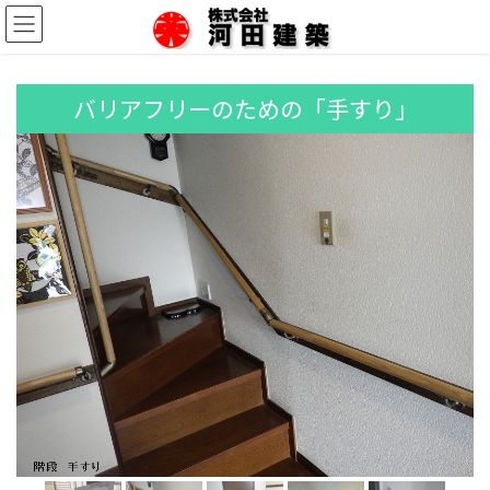
コ
ナ
ン
ビ
テ
ゲ
ン
ー
ツ
シ
バリアフリーのための「手すり」
に
ョ
移
ン
動
に
移
動