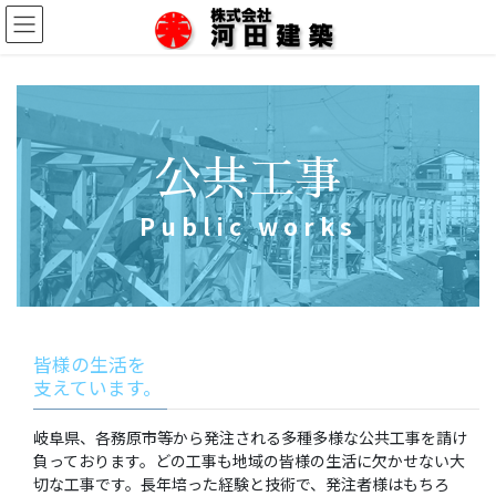
コ
ナ
ン
ビ
テ
ゲ
ン
ー
ツ
シ
に
ョ
移
ン
公共工事
動
に
移
動
Public works
皆様の生活を
支えています。
岐阜県、各務原市等から発注される多種多様な公共工事を請け
負っております。どの工事も地域の皆様の生活に欠かせない大
切な工事です。長年培った経験と技術で、発注者様はもちろ